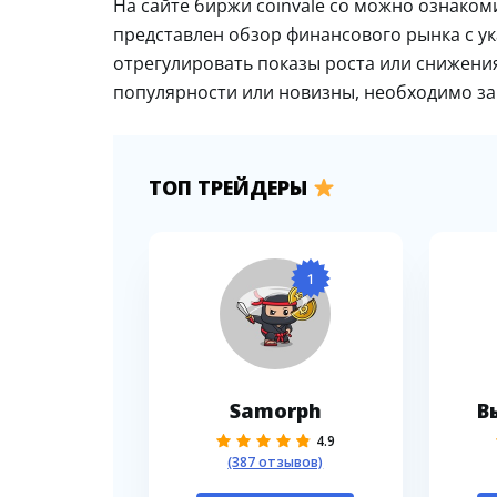
На сайте биржи coinvale co можно ознаком
представлен обзор финансового рынка с ук
отрегулировать показы роста или снижени
популярности или новизны, необходимо за
ТОП ТРЕЙДЕРЫ
1
Samorph
В
4.9
(387 отзывов)