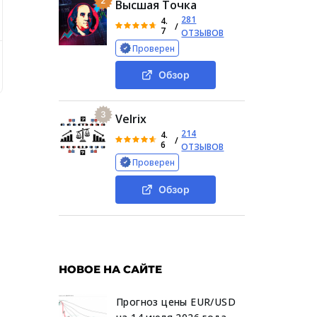
2
Высшая Точка
281
4.
/
7
ОТЗЫВОВ
Проверен
 скам, анализ торговых условий и регистрация личного каб
Обзор
3
Velrix
214
4.
/
6
ОТЗЫВОВ
Проверен
Обзор
НОВОЕ НА САЙТЕ
Прогноз цены EUR/USD