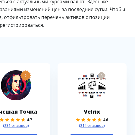
иться с актуальными курсами валют. Здесь же
азаниями изменений цен за последние сутки. Чтобы
я, отфильтровать перечень активов с позиции
регистрироваться.
2
3
ысшая Точка
Velrix
4.7
4.6
(281 отзывов)
(214 отзывов)