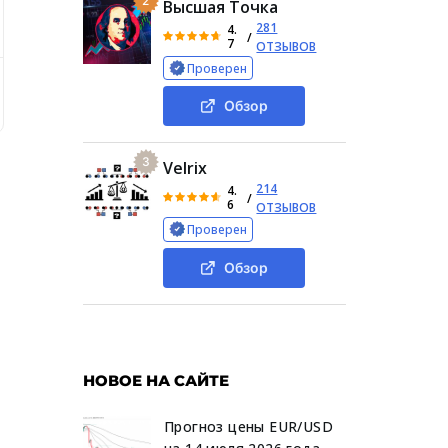
2
Высшая Точка
281
4.
/
7
ОТЗЫВОВ
Проверен
тно про основателя
Анализ сообщества
Отзывы о Cryp
Обзор
3
Velrix
214
4.
/
6
ОТЗЫВОВ
Проверен
Обзор
а
НОВОЕ НА САЙТЕ
Прогноз цены EUR/USD