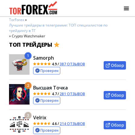
TorForex
»
Лучшие трейдеры в телеграмме: ТОП специалистов по
трейдингу в ТГ
»
Crypto Watchmaker
ТОП ТРЕЙДЕРЫ
1
Samorph
4.9
/
387 ОТЗЫВОВ
Обзор
Проверен
2
Высшая Точка
4.7
/
281 ОТЗЫВОВ
Обзор
Проверен
3
Velrix
4.6
/
214 ОТЗЫВОВ
Обзор
Проверен