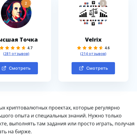
2
3
ысшая Точка
Velrix
4.7
4.6
(281 отзывов)
(214 отзывов)
Смотреть
Смотреть
ных криптовалютных проектах, которые регулярно
льшого опыта и специальных знаний. Нужно только
е, выполнять там задания или просто играть, получая
ать на бирже.