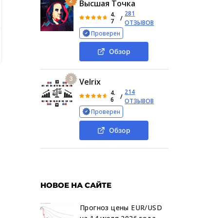
2
Высшая Точка
281
4.
/
7
ОТЗЫВОВ
Проверен
бзор ТГ-канала
Реальные отзывы о Crypto Workers
В
Обзор
3
Velrix
214
4.
/
6
ОТЗЫВОВ
Проверен
Обзор
НОВОЕ НА САЙТЕ
Прогноз цены EUR/USD