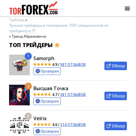
TorForex
»
Лучшие трейдеры в телеграмме: ТОП специалистов по
трейдингу в ТГ
»
Тренд Абрамовича
ТОП ТРЕЙДЕРЫ
1
Samorph
4.9
/
387 ОТЗЫВОВ
Обзор
Проверен
2
Высшая Точка
4.7
/
281 ОТЗЫВОВ
Обзор
Проверен
3
Velrix
4.6
/
214 ОТЗЫВОВ
Обзор
Проверен