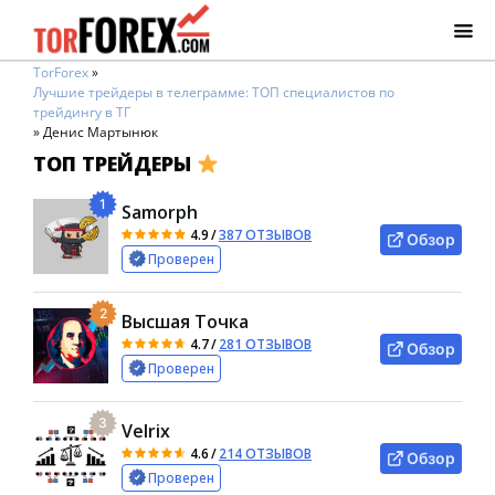
TorForex
»
Лучшие трейдеры в телеграмме: ТОП специалистов по
трейдингу в ТГ
»
Денис Мартынюк
ТОП ТРЕЙДЕРЫ
1
Samorph
4.9
/
387 ОТЗЫВОВ
Обзор
Проверен
2
Высшая Точка
4.7
/
281 ОТЗЫВОВ
Обзор
Проверен
3
Velrix
4.6
/
214 ОТЗЫВОВ
Обзор
Проверен