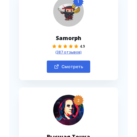
1
Samorph
4.9
(387 отзывов)
Смотреть
2
Высшая Точка