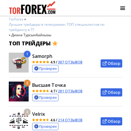
TorForex
»
Лучшие трейдеры в телеграмме: ТОП специалистов по
трейдингу в ТГ
»
Диана Турсынбайкызы
ТОП ТРЕЙДЕРЫ
1
Samorph
4.9
/
387 ОТЗЫВОВ
Обзор
Проверен
2
Высшая Точка
4.7
/
281 ОТЗЫВОВ
Обзор
Проверен
3
Velrix
4.6
/
214 ОТЗЫВОВ
Обзор
Проверен