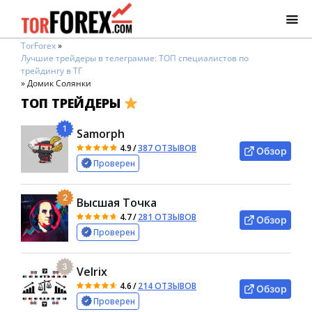
TorForex
»
Лучшие трейдеры в телеграмме: ТОП специалистов по
трейдингу в ТГ
»
Домик Солянки
ТОП ТРЕЙДЕРЫ
1
Samorph
4.9
/
387 ОТЗЫВОВ
Обзор
Проверен
2
Высшая Точка
4.7
/
281 ОТЗЫВОВ
Обзор
Проверен
3
Velrix
4.6
/
214 ОТЗЫВОВ
Обзор
Проверен