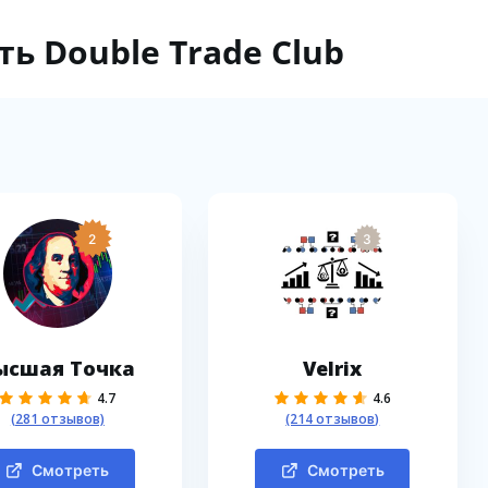
ь Double Trade Club
2
3
ысшая Точка
Velrix
4.7
4.6
(281 отзывов)
(214 отзывов)
Смотреть
Смотреть