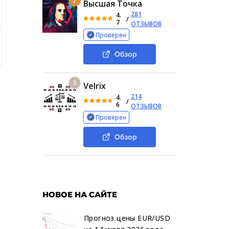
2
Высшая Точка
281
4.
/
7
ОТЗЫВОВ
Проверен
това, проверки какие пишут отзывы о его телеграмм-канале
Обзор
3
Velrix
214
4.
/
6
ОТЗЫВОВ
Проверен
Обзор
НОВОЕ НА САЙТЕ
Прогноз цены EUR/USD