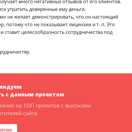
олучает много негативных отзывов от его клиентов.
ск утратить доверенные ему деньги.
имо не желает демонстрировать, что он настоящий
, потому что не показывает лицензии и т. п. Это
 и ставит целесообразность сотрудничества под
трудничеству.
мендуем
ь с данным проектом
мание на ТОП проектов с высокими
тителей сайта
ейтинг