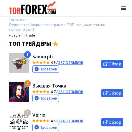
TorForex
»
Лучшие трейдеры в телеграмме: ТОП специалистов по
трейдингу в ТГ
»
Eagle in Trade
ТОП ТРЕЙДЕРЫ
1
Samorph
4.9
/
387 ОТЗЫВОВ
Обзор
Проверен
2
Высшая Точка
4.7
/
281 ОТЗЫВОВ
Обзор
Проверен
3
Velrix
4.6
/
214 ОТЗЫВОВ
Обзор
Проверен