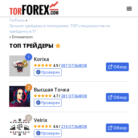
TorForex
»
Лучшие трейдеры в телеграмме: ТОП специалистов по
трейдингу в ТГ
»
Emswanson
ТОП ТРЕЙДЕРЫ
1
Korixa
4.9
/
387 ОТЗЫВОВ
Обзор
Проверен
2
Высшая Точка
4.7
/
281 ОТЗЫВОВ
Обзор
Проверен
3
Velrix
4.6
/
214 ОТЗЫВОВ
Обзор
Проверен