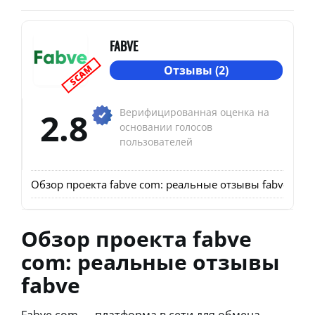
FABVE
SCAM
Отзывы (2)
2.8
Верифицированная оценка на
основании голосов
пользователей
Обзор проекта fabve com: реальные отзывы fabve
Деят
Обзор проекта fabve
com: реальные отзывы
fabve
Fabve com — платформа в сети для обмена