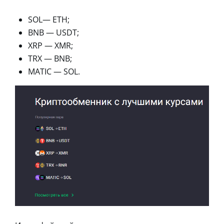
SOL— ETH;
BNB — USDT;
XRP — XMR;
TRX — BNB;
MATIC — SOL.