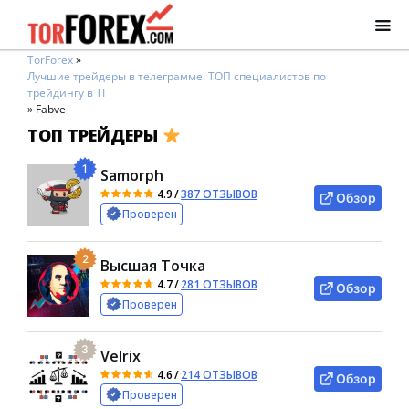
TorForex
»
Лучшие трейдеры в телеграмме: ТОП специалистов по
трейдингу в ТГ
»
Fabve
ТОП ТРЕЙДЕРЫ
1
Samorph
4.9
/
387 ОТЗЫВОВ
Обзор
Проверен
2
Высшая Точка
4.7
/
281 ОТЗЫВОВ
Обзор
Проверен
3
Velrix
4.6
/
214 ОТЗЫВОВ
Обзор
Проверен