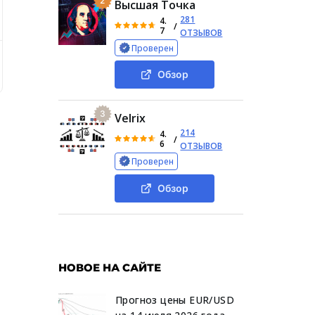
2
Высшая Точка
281
4.
/
7
ОТЗЫВОВ
Проверен
м известно о платформе «Айкрипекс»
Почему создателям
Обзор
3
Velrix
й
214
4.
/
6
ОТЗЫВОВ
Проверен
Обзор
НОВОЕ НА САЙТЕ
Прогноз цены EUR/USD