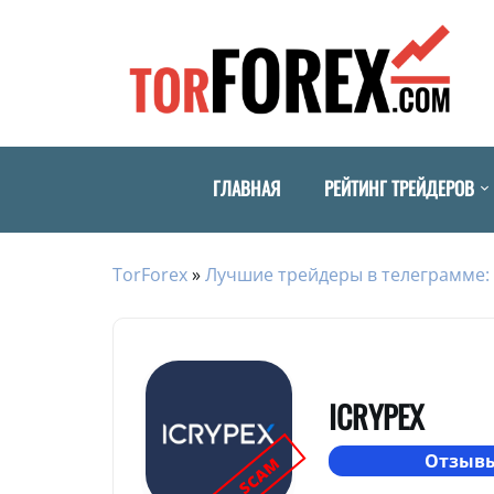
ГЛАВНАЯ
РЕЙТИНГ ТРЕЙДЕРОВ
TorForex
»
Лучшие трейдеры в телеграмме: 
ICRYPEX
Отзывы
SCAM