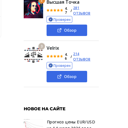
2
Высшая Точка
281
4.
/
7
ОТЗЫВОВ
Проверен
ателей
Официальная информация об «Идс Груп Лимите
Обзор
3
Velrix
214
4.
/
6
ОТЗЫВОВ
Проверен
Обзор
НОВОЕ НА САЙТЕ
Прогноз цены EUR/USD