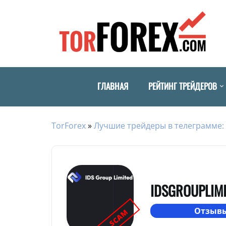
ГЛАВНАЯ
РЕЙТИНГ ТРЕЙДЕРОВ
TorForex
»
Лучшие трейдеры в телеграмме: 
IDSGROUPLIM
Отзывы
SCAM