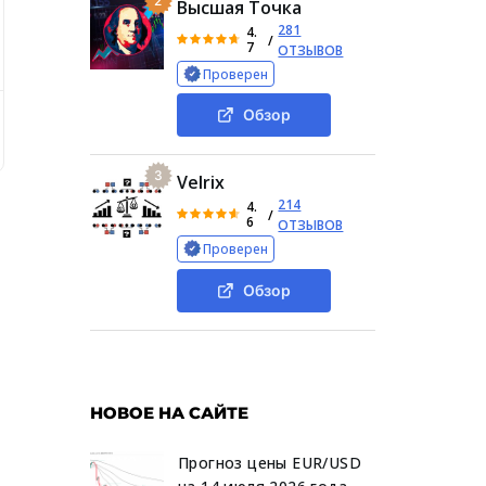
2
Высшая Точка
281
4.
/
7
ОТЗЫВОВ
Проверен
Обзор
Особенности канала
Платные услуги
Отзывы на «
3
Velrix
214
4.
/
6
ОТЗЫВОВ
Проверен
Обзор
НОВОЕ НА САЙТЕ
Прогноз цены EUR/USD