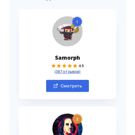
1
Samorph
4.9
(387 отзывов)
Смотреть
2