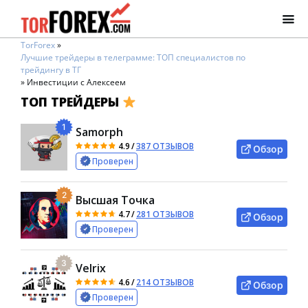
TorForex
»
Лучшие трейдеры в телеграмме: ТОП специалистов по
трейдингу в ТГ
»
Инвестиции с Алексеем
ТОП ТРЕЙДЕРЫ
1
Samorph
4.9
/
387 ОТЗЫВОВ
Обзор
Проверен
2
Высшая Точка
4.7
/
281 ОТЗЫВОВ
Обзор
Проверен
3
Velrix
4.6
/
214 ОТЗЫВОВ
Обзор
Проверен