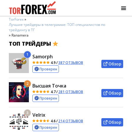
TorForex
»
Лучшие трейдеры в телеграмме: ТОП специалистов по
трейдингу в ТГ
»
Ranamera
ТОП ТРЕЙДЕРЫ
1
Samorph
4.9
/
387 ОТЗЫВОВ
Обзор
Проверен
2
Высшая Точка
4.7
/
281 ОТЗЫВОВ
Обзор
Проверен
3
Velrix
4.6
/
214 ОТЗЫВОВ
Обзор
Проверен