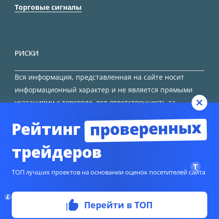
Торговые сигналы
РИСКИ
Вся информация, представленная на сайте носит
информационный характер и не является прямыми
указаниями к торговле, вся ответственность за
принятие решения остается за трейдером.
проверенных
Рейтинг
HTML карта сайта
трейдеров
ТОП лучших проектов на основании оценок посетителей сайта
© Copyright 2024
TORFOREX.COM
Перейти в ТОП