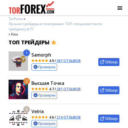
TorForex
»
Лучшие трейдеры в телеграмме: ТОП специалистов по
трейдингу в ТГ
»
Kaia
ТОП ТРЕЙДЕРЫ
1
Samorph
4.9
/
387 ОТЗЫВОВ
Обзор
Проверен
2
Высшая Точка
4.7
/
281 ОТЗЫВОВ
Обзор
Проверен
3
Velrix
4.6
/
214 ОТЗЫВОВ
Обзор
Проверен