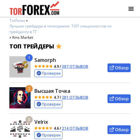
TorForex
»
Лучшие трейдеры в телеграмме: ТОП специалистов по
трейдингу в ТГ
»
Kms Market
ТОП ТРЕЙДЕРЫ
1
Samorph
4.9
/
387 ОТЗЫВОВ
Обзор
Проверен
2
Высшая Точка
4.7
/
281 ОТЗЫВОВ
Обзор
Проверен
3
Velrix
4.6
/
214 ОТЗЫВОВ
Обзор
Проверен