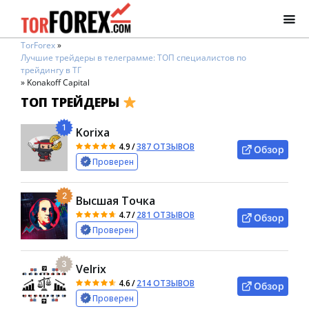
TorForex
»
Лучшие трейдеры в телеграмме: ТОП специалистов по
трейдингу в ТГ
»
Konakoff Capital
ТОП ТРЕЙДЕРЫ
1
Korixa
4.9
/
387 ОТЗЫВОВ
Обзор
Проверен
2
Высшая Точка
4.7
/
281 ОТЗЫВОВ
Обзор
Проверен
3
Velrix
4.6
/
214 ОТЗЫВОВ
Обзор
Проверен