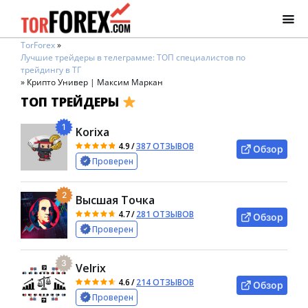
TorForex
»
Лучшие трейдеры в телеграмме: ТОП специалистов по
трейдингу в ТГ
»
Крипто Универ | Максим Маркан
ТОП ТРЕЙДЕРЫ
1
Korixa
4.9
/
387 ОТЗЫВОВ
Обзор
Проверен
2
Высшая Точка
4.7
/
281 ОТЗЫВОВ
Обзор
Проверен
3
Velrix
4.6
/
214 ОТЗЫВОВ
Обзор
Проверен