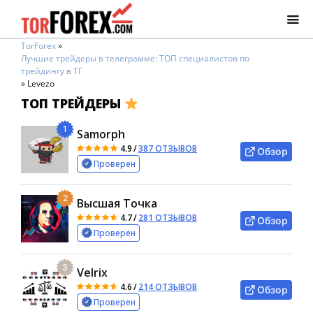
TorForex
»
Лучшие трейдеры в телеграмме: ТОП специалистов по
трейдингу в ТГ
»
Levezo
ТОП ТРЕЙДЕРЫ
1
Samorph
4.9
/
387 ОТЗЫВОВ
Обзор
Проверен
2
Высшая Точка
4.7
/
281 ОТЗЫВОВ
Обзор
Проверен
3
Velrix
4.6
/
214 ОТЗЫВОВ
Обзор
Проверен