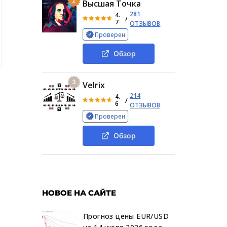
2
Высшая Точка
281
4.
/
7
ОТЗЫВОВ
Проверен
бщая информация о медиа Лайф Трейдер
Схема монети
Обзор
3
Velrix
214
4.
/
6
ОТЗЫВОВ
Проверен
Обзор
ы
НОВОЕ НА САЙТЕ
Прогноз цены EUR/USD