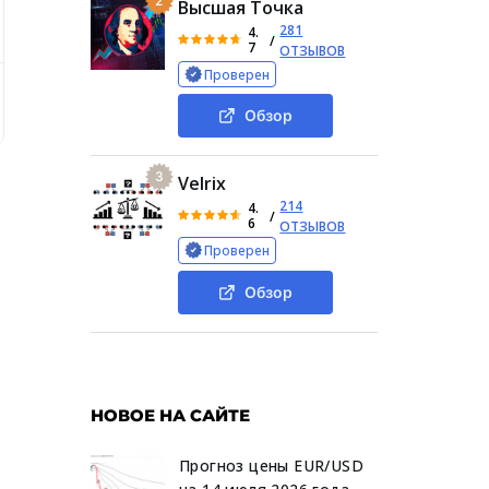
2
Высшая Точка
281
4.
/
7
ОТЗЫВОВ
Проверен
в Телеграм-канале Macrosmatic
Мнения клиентов, отзыв
Обзор
3
Velrix
214
4.
/
6
ОТЗЫВОВ
Проверен
Обзор
ы
НОВОЕ НА САЙТЕ
Прогноз цены EUR/USD