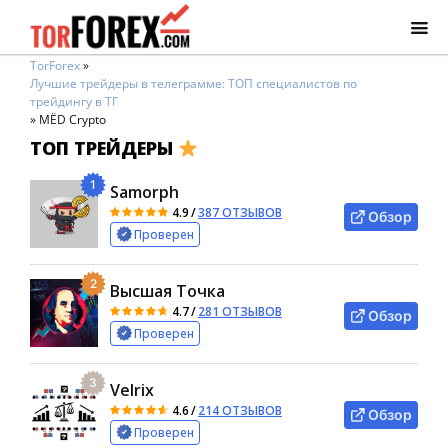
TorForex
»
Лучшие трейдеры в телеграмме: ТОП специалистов по
трейдингу в ТГ
»
MЁD Crypto
ТОП ТРЕЙДЕРЫ
1
Samorph
4.9
/
387 ОТЗЫВОВ
Обзор
Проверен
2
Высшая Точка
4.7
/
281 ОТЗЫВОВ
Обзор
Проверен
3
Velrix
4.6
/
214 ОТЗЫВОВ
Обзор
Проверен