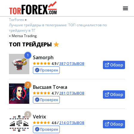
TorForex
»
Лучшие трейдеры в телеграмме: ТОП специалистов по
трейдингу в ТГ
»
Mensa Trading
ТОП ТРЕЙДЕРЫ
1
Samorph
4.9
/
387 ОТЗЫВОВ
Обзор
Проверен
2
Высшая Точка
4.7
/
281 ОТЗЫВОВ
Обзор
Проверен
3
Velrix
4.6
/
214 ОТЗЫВОВ
Обзор
Проверен