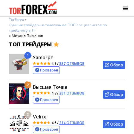
TorForex
»
Лучшие трейдеры в телеграмме: ТОП специалистов по
трейдингу в ТГ
»
Михаил Пименов
ТОП ТРЕЙДЕРЫ
1
Samorph
4.9
/
387 ОТЗЫВОВ
Обзор
Проверен
2
Высшая Точка
4.7
/
281 ОТЗЫВОВ
Обзор
Проверен
3
Velrix
4.6
/
214 ОТЗЫВОВ
Обзор
Проверен