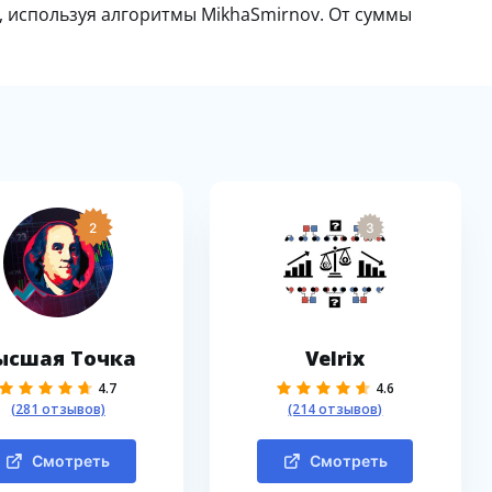
ь, используя алгоритмы MikhaSmirnov. От суммы
2
3
ысшая Точка
Velrix
4.7
4.6
(281 отзывов)
(214 отзывов)
Смотреть
Смотреть