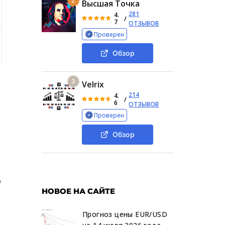
2
Высшая Точка
281
4.
/
7
ОТЗЫВОВ
Проверен
й заработок или трата денег
Обзор ТГК Миха {privat}
Обзор
3
Velrix
214
4.
/
6
ОТЗЫВОВ
Проверен
Обзор
е
НОВОЕ НА САЙТЕ
Прогноз цены EUR/USD