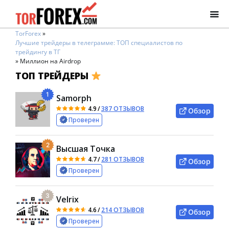
TorForex
»
Лучшие трейдеры в телеграмме: ТОП специалистов по
трейдингу в ТГ
»
Миллион на Airdrop
ТОП ТРЕЙДЕРЫ
1
Samorph
4.9
/
387 ОТЗЫВОВ
Обзор
Проверен
2
Высшая Точка
4.7
/
281 ОТЗЫВОВ
Обзор
Проверен
3
Velrix
4.6
/
214 ОТЗЫВОВ
Обзор
Проверен