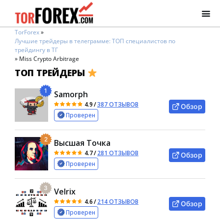
TorForex
»
Лучшие трейдеры в телеграмме: ТОП специалистов по
трейдингу в ТГ
»
Miss Crypto Arbitrage
ТОП ТРЕЙДЕРЫ
1
Samorph
4.9
/
387 ОТЗЫВОВ
Обзор
Проверен
2
Высшая Точка
4.7
/
281 ОТЗЫВОВ
Обзор
Проверен
3
Velrix
4.6
/
214 ОТЗЫВОВ
Обзор
Проверен