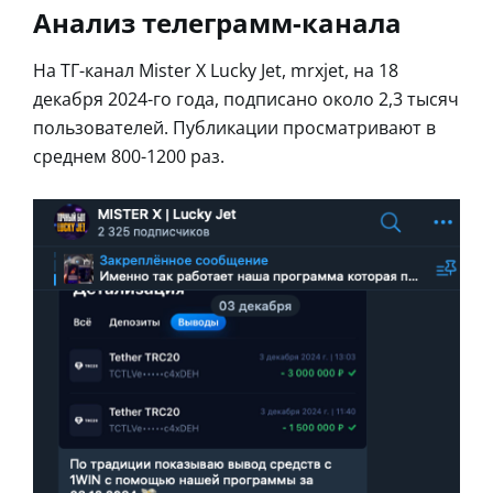
Анализ телеграмм-канала
На ТГ-канал Mister X Lucky Jet, mrxjet, на 18
декабря 2024-го года, подписано около 2,3 тысяч
пользователей. Публикации просматривают в
среднем 800-1200 раз.