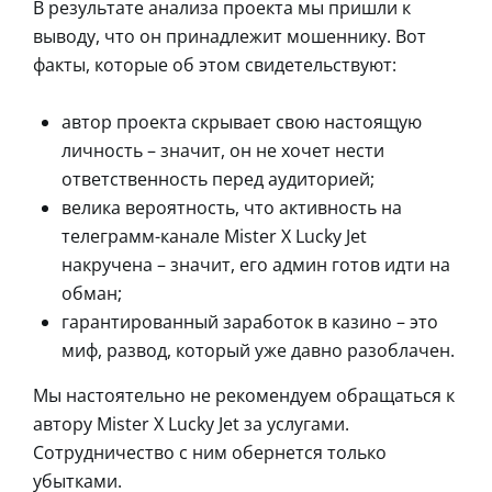
В результате анализа проекта мы пришли к
выводу, что он принадлежит мошеннику. Вот
факты, которые об этом свидетельствуют:
автор проекта скрывает свою настоящую
личность – значит, он не хочет нести
ответственность перед аудиторией;
велика вероятность, что активность на
телеграмм-канале Mister X Lucky Jet
накручена – значит, его админ готов идти на
обман;
гарантированный заработок в казино – это
миф, развод, который уже давно разоблачен.
Мы настоятельно не рекомендуем обращаться к
автору Mister X Lucky Jet за услугами.
Сотрудничество с ним обернется только
убытками.