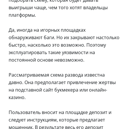
подобрать схему, которая будет давать
выигрыши чаще, чем того хотят владельцы
платформы.
Да, иногда на игорных площадках
обнаруживают баги. Но их закрывают настолько
быстро, насколько это возможно. Поэтому
эксплуатировать такие уязвимости на
постоянной основе невозможно.
Рассматриваемая схема развода известна
давно. Она предполагает привлечение жертвы
на подставной сайт букмекера или онлайн-
казино.
Пользователь вносит на площадке депозит и
следует инструкциям, которые предлагает
мошенник. В результате весь его депозит