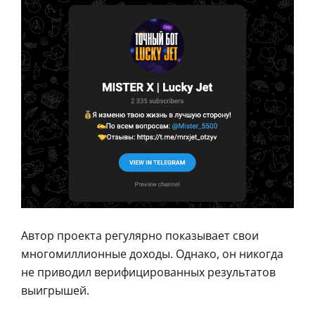
Автор проекта регулярно показывает свои
многомиллионные доходы. Однако, он никогда
не приводил верифицированных результатов
выигрышей.