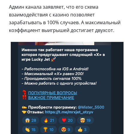
Админ канала заявляет, что его схема
взаимодействия с казино позволяет
зарабатывать в 100% случаев. А максимальный
коэффициент выигрышей достигает двухсот.