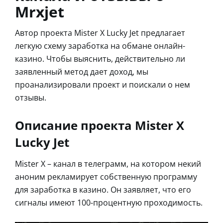
Mrxjet
Автор проекта Mister X Lucky Jet предлагает
легкую схему заработка на обмане онлайн-
казино. Чтобы выяснить, действительно ли
заявленный метод дает доход, мы
проанализировали проект и поискали о нем
отзывы.
Описание проекта Mister X
Lucky Jet
Mister X – канал в телеграмм, на котором некий
аноним рекламирует собственную программу
для заработка в казино. Он заявляет, что его
сигналы имеют 100-процентную проходимость.