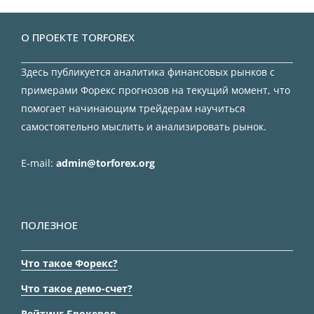
О ПРОЕКТЕ TORFOREX
Здесь публикуется аналитика финансовых рынков с
примерами Форекс прогнозов на текущий момент, что
помогает начинающим трейдерам научиться
самостоятельно мыслить и анализировать рынок.
E-mail:
admin@torforex.org
ПОЛЕЗНОЕ
Что такое Форекс?
Что такое демо-счет?
Рейтинг Брокеров