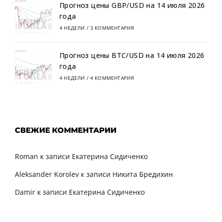
Прогноз цены GBP/USD на 14 июля 2026
года
4 НЕДЕЛИ
/
3 КОММЕНТАРИЯ
Прогноз цены BTC/USD на 14 июля 2026
года
4 НЕДЕЛИ
/
4 КОММЕНТАРИЯ
СВЕЖИЕ КОММЕНТАРИИ
Roman
к записи
Екатерина Сидиченко
Aleksander Korolev
к записи
Никита Бредихин
Damir
к записи
Екатерина Сидиченко