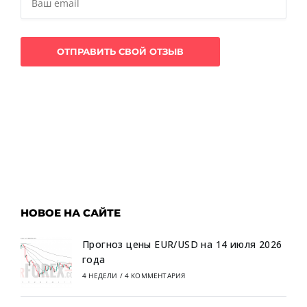
НОВОЕ НА САЙТЕ
Прогноз цены EUR/USD на 14 июля 2026
года
4 НЕДЕЛИ
/
4 КОММЕНТАРИЯ