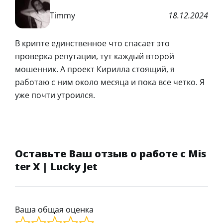
Timmy
18.12.2024
В крипте единственное что спасает это
проверка репутации, тут каждый второй
мошенник. А проект Кирилла стоящий, я
работаю с ним около месяца и пока все четко. Я
уже почти утроился.
Оставьте Ваш отзыв о работе с Mis
ter X | Lucky Jet
Ваша общая оценка