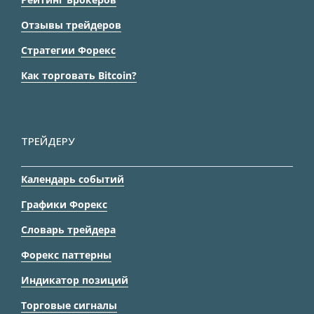
Отзывы трейдеров
Стратегии Форекс
Как торговать Bitcoin?
ТРЕЙДЕРУ
Календарь событий
Графики Форекс
Словарь трейдера
Форекс паттерны
Индикатор позиций
Торговые сигналы