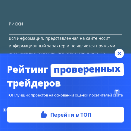
РИСКИ
Вся информация, представленная на сайте носит
информационный характер и не является прямыми
указаниями к торговле, вся ответственность за
принятие решения остается за трейдером.
проверенных
Рейтинг
HTML карта сайта
трейдеров
ТОП лучших проектов на основании оценок посетителей сайта
© Copyright 2024
TORFOREX.COM
Перейти в ТОП