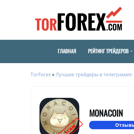
ГЛАВНАЯ
РЕЙТИНГ ТРЕЙДЕРОВ
TorForex
»
Лучшие трейдеры в телеграмме: 
MONACOIN
Отзывы
SCAM