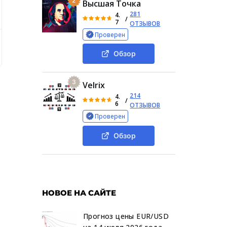
2
Высшая Точка
281
4.
/
7
ОТЗЫВОВ
Проверен
 и заработок на монете
Особенности криптовалюты «М
Обзор
3
Velrix
214
4.
/
6
ОТЗЫВОВ
Проверен
Обзор
НОВОЕ НА САЙТЕ
Прогноз цены EUR/USD