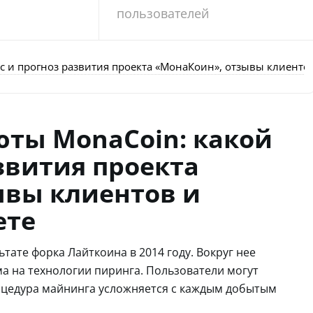
пользователей
с и прогноз развития проекта «МонаКоин», отзывы клиентов
юты MonaCoin: какой
азвития проекта
ывы клиентов и
ете
тате форка Лайткоина в 2014 году. Вокруг нее
а на технологии пиринга. Пользователи могут
оцедура майнинга усложняется с каждым добытым