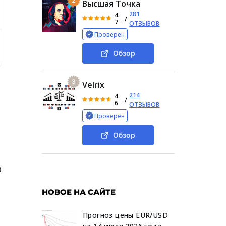
2
Высшая Точка
281
4.
/
7
ОТЗЫВОВ
Проверен
ziy com
Условия сотрудничества
Отзывы о Naziy co
Обзор
3
Velrix
214
4.
/
6
ОТЗЫВОВ
Проверен
Обзор
а
НОВОЕ НА САЙТЕ
Прогноз цены EUR/USD