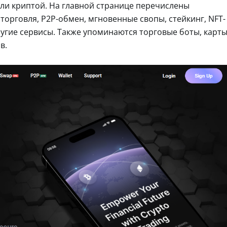
вли криптой. На главной странице перечислены
орговля, P2P-обмен, мгновенные свопы, стейкинг, NFT-
ругие сервисы. Также упоминаются торговые боты, карт
в.