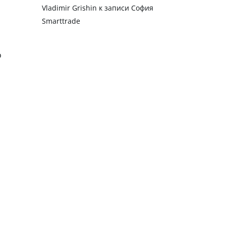
Vladimir Grishin
к записи
София
Smarttrade
о