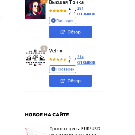
2
Высшая Точка
281
4.
/
7
ОТЗЫВОВ
Проверен
ют Obadobit
Реальные отзывы пользователей о Obadobi
Обзор
3
Velrix
214
4.
/
6
ОТЗЫВОВ
Проверен
Обзор
а
НОВОЕ НА САЙТЕ
и
Прогноз цены EUR/USD