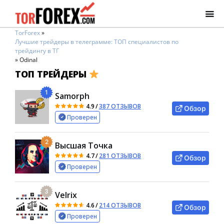
TorForex
»
Лучшие трейдеры в телеграмме: ТОП специалистов по
трейдингу в ТГ
»
Odinal
ТОП ТРЕЙДЕРЫ
1
Samorph
4.9
/
387 ОТЗЫВОВ
Обзор
Проверен
2
Высшая Точка
4.7
/
281 ОТЗЫВОВ
Обзор
Проверен
3
Velrix
4.6
/
214 ОТЗЫВОВ
Обзор
Проверен