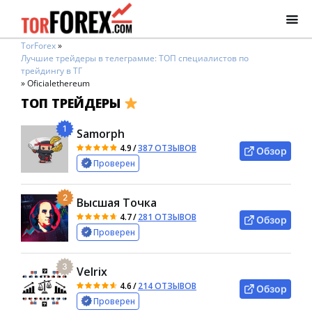
TorForex
»
Лучшие трейдеры в телеграмме: ТОП специалистов по
трейдингу в ТГ
»
Oficialethereum
ТОП ТРЕЙДЕРЫ
1
Samorph
4.9
/
387 ОТЗЫВОВ
Обзор
Проверен
2
Высшая Точка
4.7
/
281 ОТЗЫВОВ
Обзор
Проверен
3
Velrix
4.6
/
214 ОТЗЫВОВ
Обзор
Проверен