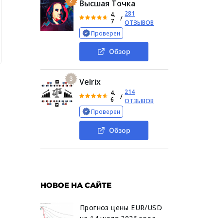
2
Высшая Точка
281
4.
/
7
ОТЗЫВОВ
Проверен
екте
Деятельность Overceepen Com
Реальные отзыв
Обзор
3
Velrix
214
4.
/
6
ОТЗЫВОВ
Проверен
Обзор
НОВОЕ НА САЙТЕ
Прогноз цены EUR/USD