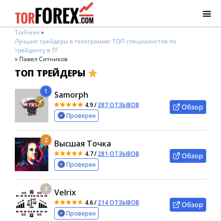
TorForex
»
Лучшие трейдеры в телеграмме: ТОП специалистов по
трейдингу в ТГ
»
Павел Ситников
ТОП ТРЕЙДЕРЫ
1
Samorph
4.9
/
387 ОТЗЫВОВ
Обзор
Проверен
2
Высшая Точка
4.7
/
281 ОТЗЫВОВ
Обзор
Проверен
3
Velrix
4.6
/
214 ОТЗЫВОВ
Обзор
Проверен