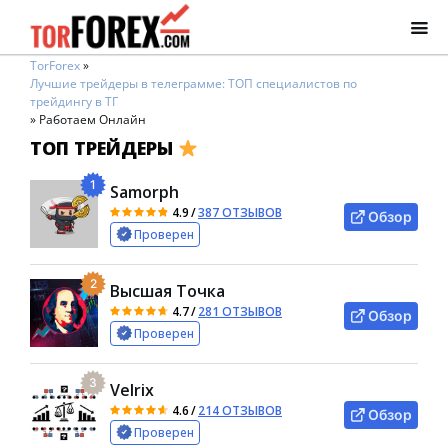
TorForex
»
Лучшие трейдеры в телеграмме: ТОП специалистов по
трейдингу в ТГ
»
Работаем Онлайн
ТОП ТРЕЙДЕРЫ
1
Samorph
4.9
/
387 ОТЗЫВОВ
Обзор
Проверен
2
Высшая Точка
4.7
/
281 ОТЗЫВОВ
Обзор
Проверен
3
Velrix
4.6
/
214 ОТЗЫВОВ
Обзор
Проверен