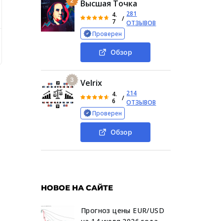
2
Высшая Точка
281
4.
/
7
ОТЗЫВОВ
Проверен
t
Polarto Investment: обзор компании
Отзывы о конто
Обзор
3
Velrix
214
4.
/
6
ОТЗЫВОВ
Проверен
Обзор
НОВОЕ НА САЙТЕ
Прогноз цены EUR/USD