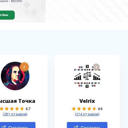
2
3
ысшая Точка
Velrix
4.7
4.6
(281 отзывов)
(214 отзывов)
Смотреть
Смотреть