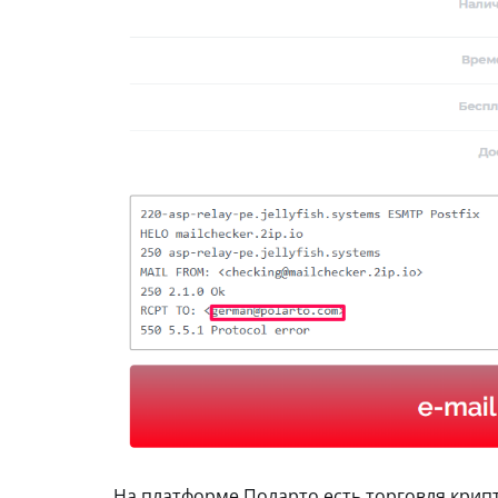
На платформе Поларто есть торговля кри