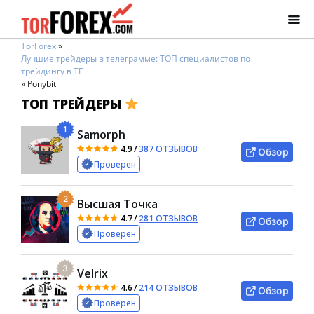
TorForex
»
Лучшие трейдеры в телеграмме: ТОП специалистов по
трейдингу в ТГ
»
Ponybit
ТОП ТРЕЙДЕРЫ
1
Samorph
4.9
/
387 ОТЗЫВОВ
Обзор
Проверен
2
Высшая Точка
4.7
/
281 ОТЗЫВОВ
Обзор
Проверен
3
Velrix
4.6
/
214 ОТЗЫВОВ
Обзор
Проверен