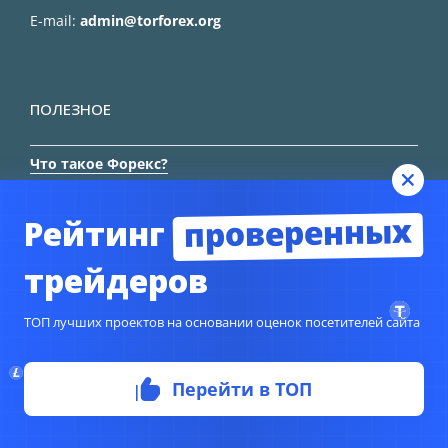
E-mail:
admin@torforex.org
ПОЛЕЗНОЕ
Что такое Форекс?
Что такое демо-счет?
проверенных
Рейтинг
Рейтинг Брокеров
трейдеров
Отзывы трейдеров
Стратегии Форекс
ТОП лучших проектов на основании оценок посетителей сайта
Как торговать Bitcoin?
Перейти в ТОП
ТРЕЙДЕРУ