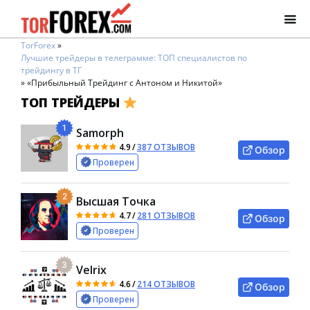
TorForex
»
Лучшие трейдеры в телеграмме: ТОП специалистов по
трейдингу в ТГ
»
«Прибыльный Трейдинг с Антоном и Никитой»
ТОП ТРЕЙДЕРЫ
1
Samorph
4.9
/
387 ОТЗЫВОВ
Обзор
Проверен
2
Высшая Точка
4.7
/
281 ОТЗЫВОВ
Обзор
Проверен
3
Velrix
4.6
/
214 ОТЗЫВОВ
Обзор
Проверен