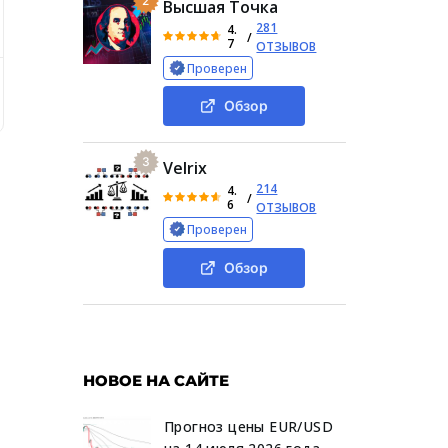
2
Высшая Точка
281
4.
/
7
ОТЗЫВОВ
Проверен
m: какие услуги предлагает криптообменник
Promunum 
Обзор
3
Velrix
214
4.
/
6
ОТЗЫВОВ
Проверен
Обзор
НОВОЕ НА САЙТЕ
Прогноз цены EUR/USD