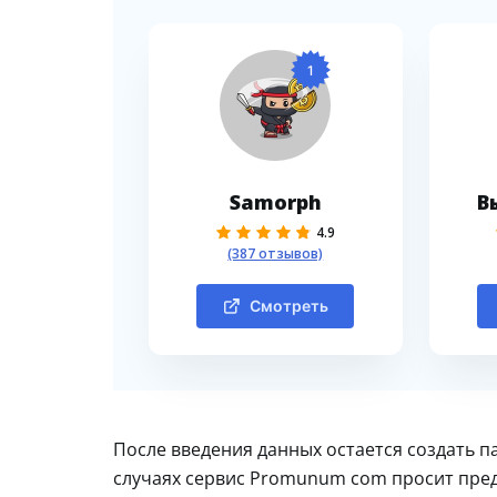
1
Samorph
В
4.9
(387 отзывов)
Смотреть
После введения данных остается создать па
случаях сервис Promunum com просит пред