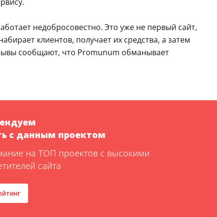
ервису.
аботает недобросовестно. Это уже не первый сайт,
абирает клиентов, получает их средства, а затем
отзывы сообщают, что Promunum обманывает
мендуем
ь с данным проектом
мание на ТОП проектов с высокими
тителей сайта
ейтинг