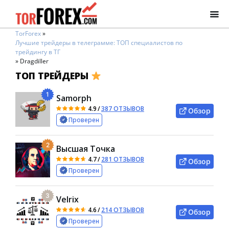
TorForex
»
Лучшие трейдеры в телеграмме: ТОП специалистов по
трейдингу в ТГ
»
Dragdiller
ТОП ТРЕЙДЕРЫ
1
Samorph
4.9
/
387 ОТЗЫВОВ
Обзор
Проверен
2
Высшая Точка
4.7
/
281 ОТЗЫВОВ
Обзор
Проверен
3
Velrix
4.6
/
214 ОТЗЫВОВ
Обзор
Проверен