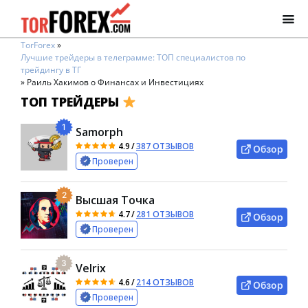
TorForex
»
Лучшие трейдеры в телеграмме: ТОП специалистов по
трейдингу в ТГ
»
Раиль Хакимов о Финансах и Инвестициях
ТОП ТРЕЙДЕРЫ
1
Samorph
4.9
/
387 ОТЗЫВОВ
Обзор
Проверен
2
Высшая Точка
4.7
/
281 ОТЗЫВОВ
Обзор
Проверен
3
Velrix
4.6
/
214 ОТЗЫВОВ
Обзор
Проверен