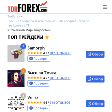
TorForex
»
Лучшие трейдеры в телеграмме: ТОП специалистов по
трейдингу в ТГ
»
Романцов Марк Андреевич
ТОП ТРЕЙДЕРЫ
1
Samorph
4.9
/
387 ОТЗЫВОВ
Обзор
Проверен
2
Высшая Точка
4.7
/
281 ОТЗЫВОВ
Обзор
Проверен
3
Velrix
4.6
/
214 ОТЗЫВОВ
Обзор
Проверен