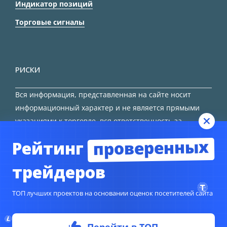
Индикатор позиций
Торговые сигналы
РИСКИ
Вся информация, представленная на сайте носит
информационный характер и не является прямыми
указаниями к торговле, вся ответственность за
принятие решения остается за трейдером.
проверенных
Рейтинг
HTML карта сайта
трейдеров
ТОП лучших проектов на основании оценок посетителей сайта
© Copyright 2024
TORFOREX.COM