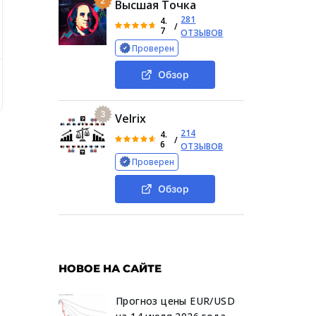
2
Высшая Точка
281
4.
/
7
ОТЗЫВОВ
Проверен
Обзор
сновные сведения о создателе проекта
Анализ тг-канала
3
Velrix
214
4.
/
6
ОТЗЫВОВ
Проверен
Обзор
НОВОЕ НА САЙТЕ
Прогноз цены EUR/USD