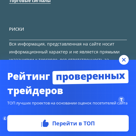
Торговые сигналы
РИСКИ
Вся информация, представленная на сайте носит
информационный характер и не является прямыми
указаниями к торговле, вся ответственность за
принятие решения остается за трейдером.
проверенных
Рейтинг
HTML карта сайта
трейдеров
ТОП лучших проектов на основании оценок посетителей сайта
© Copyright 2024
TORFOREX.COM
Перейти в ТОП