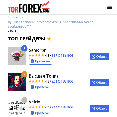
TorForex
»
Лучшие трейдеры в телеграмме: ТОП специалистов по
трейдингу в ТГ
»
Rylji
ТОП ТРЕЙДЕРЫ
1
Samorph
4.9
/
387 ОТЗЫВОВ
Обзор
Проверен
2
Высшая Точка
4.7
/
281 ОТЗЫВОВ
Обзор
Проверен
3
Velrix
4.6
/
214 ОТЗЫВОВ
Обзор
Проверен