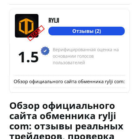
RYLJI
SCAM
Отзывы (2)
1.5
Верифицированная оценка на
основании голосов
пользователей
Обзор официального сайта обменника rylji com: отз
Обзор официального
сайта обменника rylji
com: отзывы реальных
трейдеров, проверка