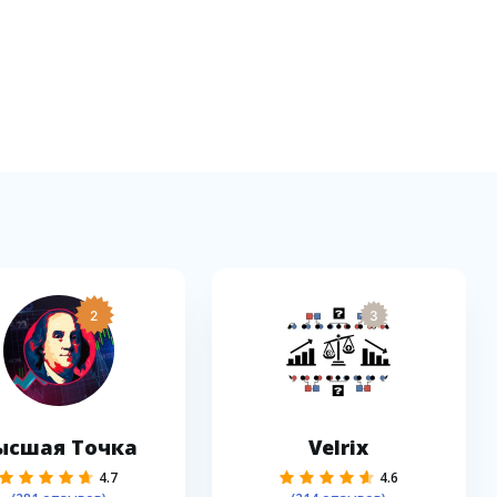
2
3
ысшая Точка
Velrix
4.7
4.6