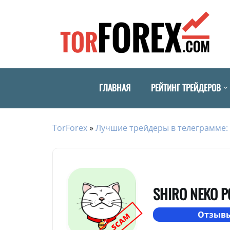
ГЛАВНАЯ
РЕЙТИНГ ТРЕЙДЕРОВ
TorForex
»
Лучшие трейдеры в телеграмме: 
SHIRO NEKO P
Отзывы
SCAM