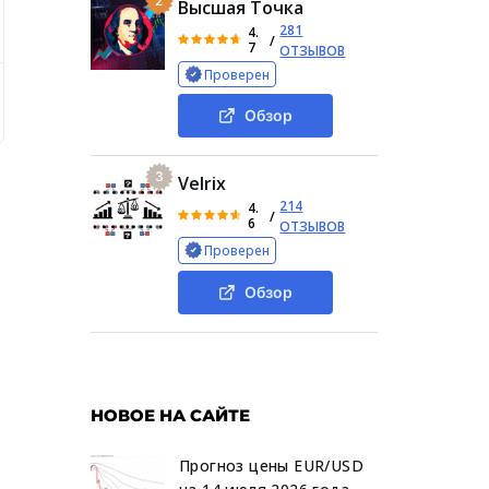
2
Высшая Точка
281
4.
/
7
ОТЗЫВОВ
Проверен
Обзор деятельности проекта Shiro Neko
Освещение крипт
Обзор
3
Velrix
214
4.
/
6
ОТЗЫВОВ
Проверен
Обзор
НОВОЕ НА САЙТЕ
Прогноз цены EUR/USD