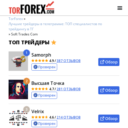
TorForex
»
Лучшие трейдеры в телеграмме: ТОП специалистов по
трейдингу в ТГ
»
Soft Trades Com
ТОП ТРЕЙДЕРЫ
1
Samorph
4.9
/
387 ОТЗЫВОВ
Обзор
Проверен
2
Высшая Точка
4.7
/
281 ОТЗЫВОВ
Обзор
Проверен
3
Velrix
4.6
/
214 ОТЗЫВОВ
Обзор
Проверен