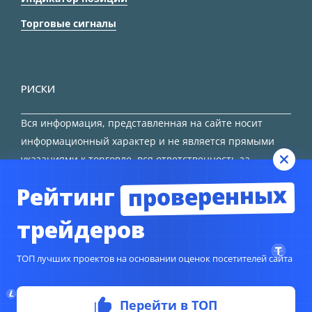
Торговые сигналы
РИСКИ
Вся информация, представленная на сайте носит
информационный характер и не является прямыми
указаниями к торговле, вся ответственность за
принятие решения остается за трейдером.
проверенных
Рейтинг
HTML карта сайта
трейдеров
ТОП лучших проектов на основании оценок посетителей сайта
Перейти в ТОП
© Copyright 2024
TORFOREX.COM